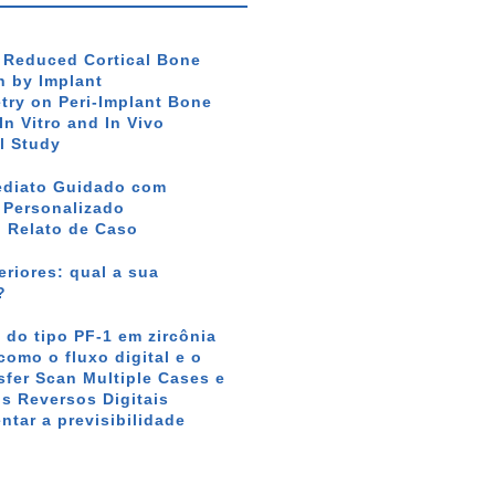
f Reduced Cortical Bone
 by Implant
ry on Peri-Implant Bone
In Vitro and In Vivo
l Study
ediato Guidado com
r Personalizado
: Relato de Caso
riores: qual a sua
?
 do tipo PF-1 em zircônia
como o fluxo digital e o
sfer Scan Multiple Cases e
s Reversos Digitais
tar a previsibilidade