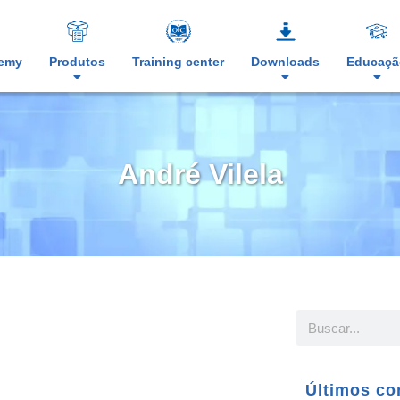
demy
Produtos
Training center
Downloads
Educaçã
André Vilela
Últimos co