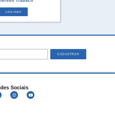
fferson Trabach
Leia mais
CADASTRAR
des Sociais