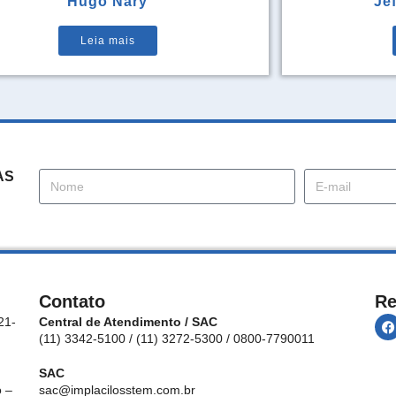
Hugo Nary
Je
Leia mais
AS
Contato
Re
21-
Central de Atendimento / SAC
(11) 3342-5100 / (11) 3272-5300 / 0800-7790011
SAC
 –
sac@implacilosstem.com.br