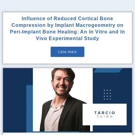
Influence of Reduced Cortical Bone
Compression by Implant Macrogeometry on
Peri-Implant Bone Healing: An In Vitro and In
Vivo Experimental Study
Leia mais