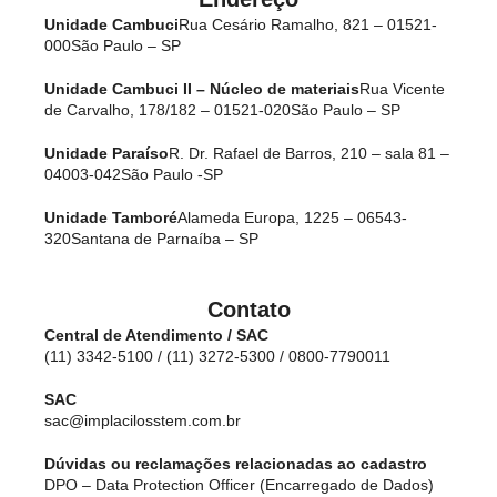
Unidade Cambuci
Rua Cesário Ramalho, 821 – 01521-
000
São Paulo – SP
Unidade Cambuci II – Núcleo de materiais
Rua Vicente
de Carvalho, 178/182 – 01521-020
São Paulo – SP
Unidade Paraíso
R. Dr. Rafael de Barros, 210 – sala 81 –
04003-042
São Paulo -SP
Unidade Tamboré
Alameda Europa, 1225 – 06543-
320
Santana de Parnaíba – SP
Contato
Central de Atendimento / SAC
(11) 3342-5100 / (11) 3272-5300 / 0800-7790011
SAC
sac@implacilosstem.com.br
Dúvidas ou reclamações relacionadas ao cadastro
DPO – Data Protection Officer (Encarregado de Dados)