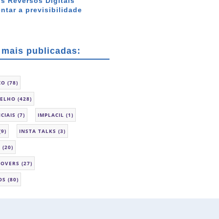
s Reversos Digitais
tar a previsibilidade
 mais publicadas:
CO
(78)
SELHO
(428)
CIAIS
(7)
IMPLACIL
(1)
(9)
INSTA TALKS
(3)
L
(20)
LOVERS
(27)
OS
(80)