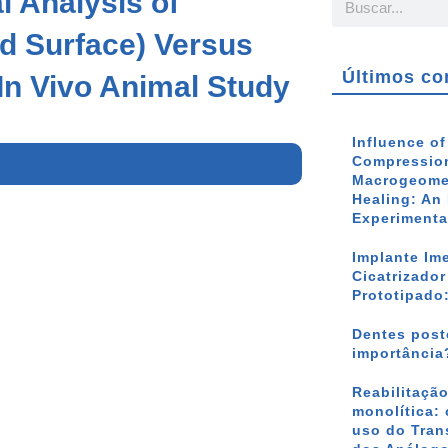
l Analysis of
d Surface) Versus
Últimos co
 In Vivo Animal Study
Influence o
Compression
Macrogeomet
Healing: An 
Experimenta
Implante Im
Cicatrizado
Prototipado
Dentes poste
importância
Reabilitação
monolítica: 
uso do Tran