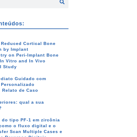
nteúdos:
f Reduced Cortical Bone
 by Implant
ry on Peri-Implant Bone
In Vitro and In Vivo
l Study
ediato Guidado com
r Personalizado
: Relato de Caso
riores: qual a sua
?
 do tipo PF-1 em zircônia
como o fluxo digital e o
sfer Scan Multiple Cases e