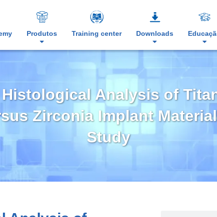
demy
Produtos
Training center
Downloads
Educaçã
Histological Analysis of Tit
sus Zirconia Implant Materia
Study