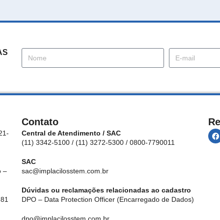
AS
Contato
Re
21-
Central de Atendimento / SAC
(11) 3342-5100 / (11) 3272-5300 / 0800-7790011
SAC
 –
sac@implacilosstem.com.br
Dúvidas ou reclamações relacionadas ao cadastro
 81
DPO – Data Protection Officer (Encarregado de Dados)
dpo@implacilosstem.com.br