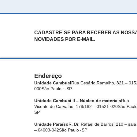
CADASTRE-SE PARA RECEBER AS NOSS
NOVIDADES POR E-MAIL.
Endereço
Unidade Cambuci
Rua Cesário Ramalho, 821 – 015
000
São Paulo – SP
Unidade Cambuci II – Núcleo de materiais
Rua
Vicente de Carvalho, 178/182 – 01521-020
São Paulo
SP
Unidade Paraíso
R. Dr. Rafael de Barros, 210 – sala
– 04003-042
São Paulo -SP