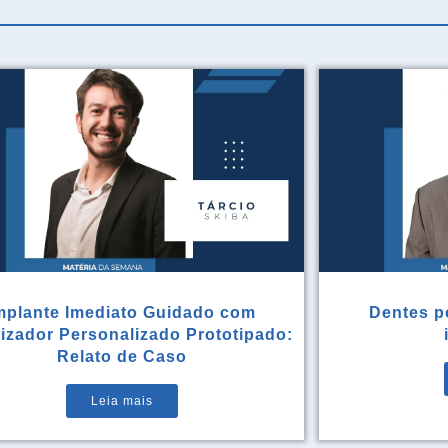
mplante Imediato Guidado com
Dentes po
rizador Personalizado Prototipado:
Relato de Caso
Leia mais