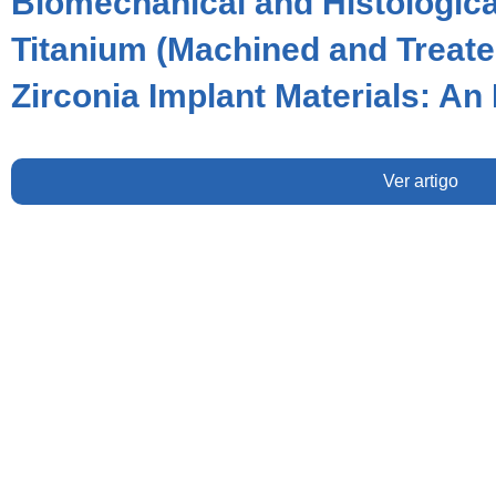
Biomechanical and Histologica
Titanium (Machined and Treate
Zirconia Implant Materials: An
Ver artigo