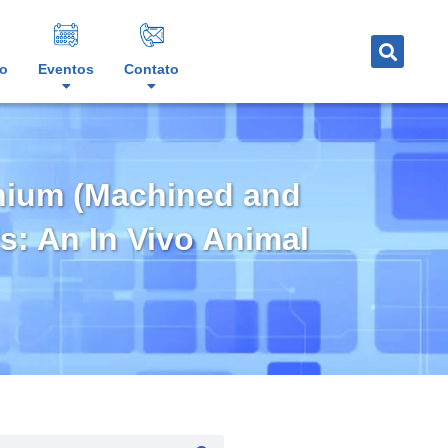
o
Eventos
Contato
anium (Machined and
ls: An In Vivo Animal