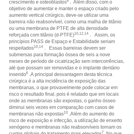
8
crescimento e osteoblastos
. Além disso, com o
objetivo de aumentar e manter o espaço criado pelo
aumento vertical cirúrgico, deve-se utilizar uma
barreira não reabsorvível, como uma malha de titânio
ou uma membrana de PTFE de alta densidade
10,12,14
reforçada com titânio (d-PTFE)
. Assim, os
princípios PASS de Espaço e Estabilidade seriam
10,14
respeitados
. Essas barreiras devem ser
submersas para formação óssea de seis a nove
meses de período de cicatrização sem intercorrências,
até que possam ser removidas e o implante dentário
6
inserido
.
A principal desvantagem desta técnica
cirúrgica é a alta incidência de exposição das
membranas, o que provavelmente pode colocar em
risco o resultado final, pois é relatado que em locais
onde as membranas são expostas, o ganho ósseo
diminui seis vezes em comparação com casos de
10
membranas não expostas
.
Além do aumento do
risco de exposição e infecção, a utilização de enxerto
xenógeno e membranas não reabsorvíveis tornam os
7
custos globais do tratamento mais elevados
.
No que