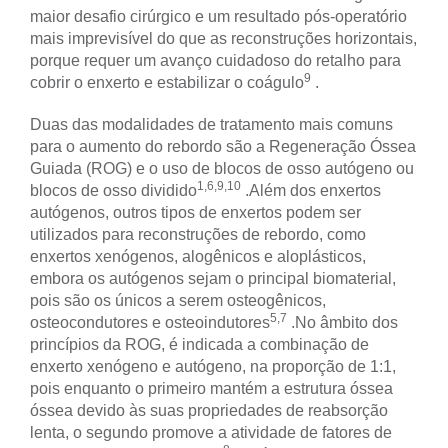
maior desafio cirúrgico e um resultado pós-operatório
mais imprevisível do que as reconstruções horizontais,
porque requer um avanço cuidadoso do retalho para
9
cobrir o enxerto e estabilizar o coágulo
.
Duas das modalidades de tratamento mais comuns
para o aumento do rebordo são a Regeneração Óssea
Guiada (ROG) e o uso de blocos de osso autógeno ou
1,6,9,10
blocos de osso dividido
.
Além dos enxertos
autógenos, outros tipos de enxertos podem ser
utilizados para reconstruções de rebordo, como
enxertos xenógenos, alogênicos e aloplásticos,
embora os autógenos sejam o principal biomaterial,
pois são os únicos a serem osteogênicos,
5,7
osteocondutores e osteoindutores
.
No âmbito dos
princípios da ROG, é indicada a combinação de
enxerto xenógeno e autógeno, na proporção de 1:1,
pois enquanto o primeiro mantém a estrutura óssea
óssea devido às suas propriedades de reabsorção
lenta, o segundo promove a atividade de fatores de