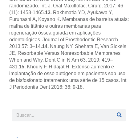
randomizado. Int. J. Oral Maxillofac. Cirurg. 2017; 46
(11): 1458-1465.
13.
Rakhmatia YD, Ayukawa Y,
Furuhashi A, Koyano K. Membranas de barreira atuais:
malha de titânio e outras membranas para
regeneração óssea guiada em aplicações
odontológicas. Journal of Prosthodontic Research.
2013;57: 3–14.
14.
Naung NY, Shehata E, Van Sickels
JE, Resorbable Versus Nonresorbable Membranes
When and Why. Dent Clin N Am 63. 2019; 419–
431.
15.
Khoury F, Hidajat H. Extenso aumento e
implantação de osso autógeno em pacientes sob uso
de bisfosfonato tratamento: uma série de 15 casos. Int
J Periodontia Dent 2016; 36: 9-18.