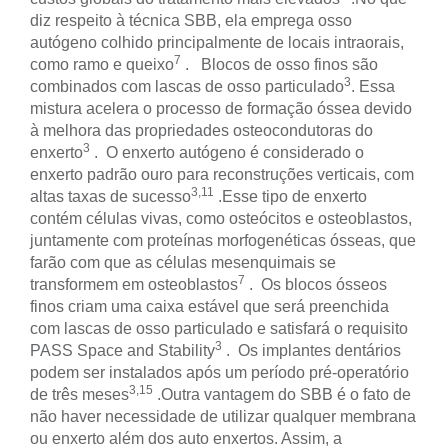
diz respeito à técnica SBB, ela emprega osso
autógeno colhido principalmente de locais intraorais,
7
como ramo e queixo
. Blocos de osso finos são
3
combinados com lascas de osso particulado
. Essa
mistura acelera o processo de formação óssea devido
à melhora das propriedades osteocondutoras do
3
enxerto
. O enxerto autógeno é considerado o
enxerto padrão ouro para reconstruções verticais, com
3,11
altas taxas de sucesso
.
Esse tipo de enxerto
contém células vivas, como osteócitos e osteoblastos,
juntamente com proteínas morfogenéticas ósseas, que
farão com que as células mesenquimais se
7
transformem em osteoblastos
. Os blocos ósseos
finos criam uma caixa estável que será preenchida
com lascas de osso particulado e satisfará o requisito
3
PASS Space and Stability
. Os implantes dentários
podem ser instalados após um período pré-operatório
3,15
de três meses
.
Outra vantagem do SBB é o fato de
não haver necessidade de utilizar qualquer membrana
ou enxerto além dos auto enxertos. Assim, a