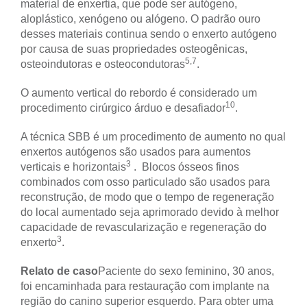
material de enxertia, que pode ser autógeno,
aloplástico, xenógeno ou alógeno. O padrão ouro
desses materiais continua sendo o enxerto autógeno
por causa de suas propriedades osteogênicas,
5,7
osteoindutoras e osteocondutoras
.
O aumento vertical do rebordo é considerado um
10
procedimento cirúrgico árduo e desafiador
.
A técnica SBB é um procedimento de aumento no qual
enxertos autógenos são usados para aumentos
3
verticais e horizontais
. Blocos ósseos finos
combinados com osso particulado são usados para
reconstrução, de modo que o tempo de regeneração
do local aumentado seja aprimorado devido à melhor
capacidade de revascularização e regeneração do
3
enxerto
.
Relato de caso
Paciente do sexo feminino, 30 anos,
foi encaminhada para restauração com implante na
região do canino superior esquerdo. Para obter uma