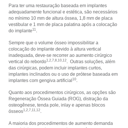
Para ter uma restauração baseada em implantes
adequadamente funcional e estética, são necessários
no mínimo 10 mm de altura óssea, 1,8 mm de placa
vestibular e 1 mm de placa palatina após a colocação
11
do implante
.
Sempre que o volume ósseo impossibilitar a
colocação do implante devido à altura vertical
inadequada, deve-se recorrer ao aumento cirúrgico
1,2,7,8,10,12
vertical do rebordo
. Outras soluções, além
das cirúrgicas, podem incluir implantes curtos,
implantes inclinados ou o uso de prótese baseada em
10
implantes com gengiva artificial
.
Quanto aos procedimentos cirúrgicos, as opções são
Regeneração Óssea Guiada (ROG), distração da
osteogênese, tenda pole, inlay e apenas blocos
1,2,7,11,12
ósseos
.
A maioria dos procedimentos de aumento demanda