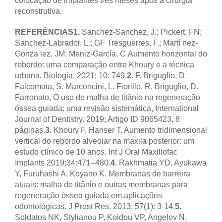
colocação de implantes três meses após a cirurgia
reconstrutiva.
REFERÊNCIAS
1.
Sanchez-Sanchez, J.; Pickert, FN;
Sanchez-Labrador, L.; GF Tresguerres, F.; Martí nez-
Gonza lez, JM; Meniz-García, C.
Aumento horizontal do
rebordo: uma comparação entre Khoury e a técnica
urbana. Biologia. 2021; 10: 749.
2.
F. Briguglio, D.
Falcomata, S. Marconcini, L. Fiorillo, R. Briguglio, D.
Farronato, O uso de malha de titânio na regeneração
óssea guiada: uma revisão sistemática, International
Journal of Dentistry. 2019; Artigo ID 9065423, 8
páginas.
3.
Khoury F, Hanser T. Aumento tridimensional
vertical do rebordo alveolar na maxila posterior: um
estudo clínico de 10 anos. Int J Oral Maxillofac
Implants 2019;34:471–480.
4.
Rakhmatia YD, Ayukawa
Y, Furuhashi A, Koyano K. Membranas de barreira
atuais: malha de titânio e outras membranas para
regeneração óssea guiada em aplicações
odontológicas. J Prost Res. 2013; 57(1): 3-14.
5.
Soldatos NK, Stylianou P, Koidou VP, Angelov N,