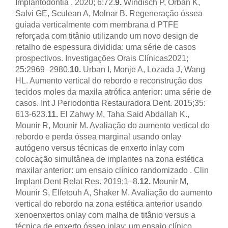
Implantodontia . 2020; 6:72.
9.
Windisch P, Orban K,
Salvi GE, Sculean A, Molnar B. Regeneração óssea
guiada verticalmente com membrana d PTFE
reforçada com titânio utilizando um novo design de
retalho de espessura dividida: uma série de casos
prospectivos. Investigações Orais Clínicas
2021;
25:2969–2980.
10.
Urban I, Monje A, Lozada J, Wang
HL. Aumento vertical do rebordo e reconstrução dos
tecidos moles da maxila atrófica anterior: uma série de
casos. Int J Periodontia Restauradora Dent. 2015;35:
613-623.
11.
El Zahwy M, Taha Said Abdallah K.,
Mounir R, Mounir M. Avaliação do aumento vertical do
rebordo e perda óssea marginal usando onlay
autógeno versus técnicas de enxerto inlay com
colocação simultânea de implantes na zona estética
maxilar anterior: um ensaio clínico randomizado . Clin
Implant Dent Relat Res. 2019;1–8.
12.
Mounir M,
Mounir S, Elfetouh A, Shaker M. Avaliação do aumento
vertical do rebordo na zona estética anterior usando
xenoenxertos onlay com malha de titânio versus a
técnica de enxerto ósseo inlay: um ensaio clínico