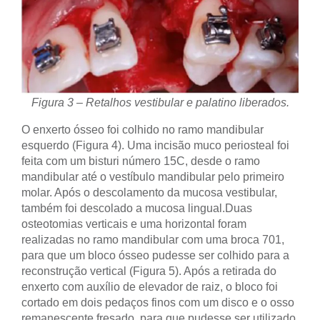
Figura 3 – Retalhos vestibular e palatino
liberados.
O enxerto ósseo foi colhido no ramo mandibular
esquerdo (Figura 4). Uma incisão muco periosteal foi
feita com um bisturi número 15C, desde o ramo
mandibular até o vestíbulo mandibular pelo primeiro
molar. Após o descolamento da mucosa vestibular,
também foi descolado a mucosa lingual.
Duas
osteotomias verticais e uma horizontal foram
realizadas no ramo mandibular com uma broca 701,
para que um bloco ósseo pudesse ser colhido para a
reconstrução vertical (Figura 5). Após a retirada do
enxerto com auxílio de elevador de raiz, o bloco foi
cortado em dois pedaços finos com um disco e o osso
remanescente fresado, para que pudesse ser utilizado