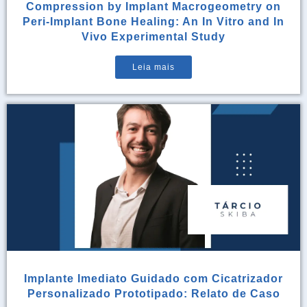
Compression by Implant Macrogeometry on
Peri-Implant Bone Healing: An In Vitro and In
Vivo Experimental Study
Leia mais
Implante Imediato Guidado com Cicatrizador
Personalizado Prototipado: Relato de Caso