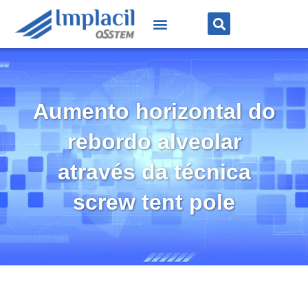
Aumento horizontal do
rebordo alveolar
através da técnica
screw tent pole