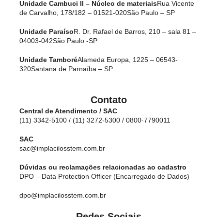
Unidade Cambuci II – Núcleo de materiais
Rua Vicente
de Carvalho, 178/182 – 01521-020
São Paulo – SP
Unidade Paraíso
R. Dr. Rafael de Barros, 210 – sala 81 –
04003-042
São Paulo -SP
Unidade Tamboré
Alameda Europa, 1225 – 06543-
320
Santana de Parnaíba – SP
Contato
Central de Atendimento / SAC
(11) 3342-5100 / (11) 3272-5300 / 0800-7790011
SAC
sac@implacilosstem.com.br
Dúvidas ou reclamações relacionadas ao cadastro
DPO – Data Protection Officer (Encarregado de Dados)
dpo@implacilosstem.com.br
Redes Sociais