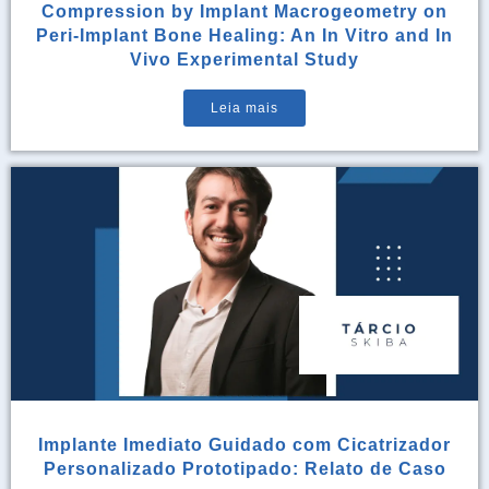
Compression by Implant Macrogeometry on
Peri-Implant Bone Healing: An In Vitro and In
Vivo Experimental Study
Leia mais
Implante Imediato Guidado com Cicatrizador
Personalizado Prototipado: Relato de Caso