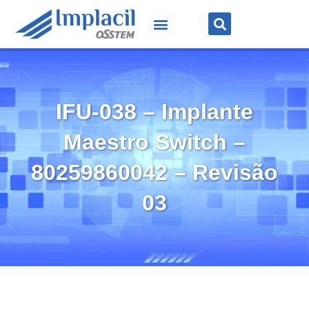
IFU-038 – Implante
Maestro Switch –
80259860042 – Revisão
03