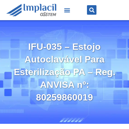
IFU-035 – Estojo
Autoclavável Para
Esterilização PA – Reg.
ANVISA nº:
80259860019