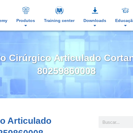
demy
Produtos
Training center
Downloads
Educaçã
o Cirúrgico Articulado Corta
80259860008
o Articulado