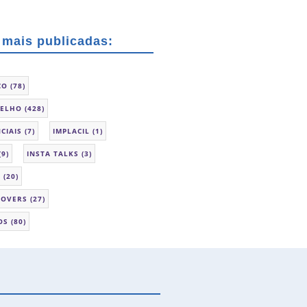
 mais publicadas:
CO
(78)
SELHO
(428)
CIAIS
(7)
IMPLACIL
(1)
(9)
INSTA TALKS
(3)
L
(20)
LOVERS
(27)
OS
(80)