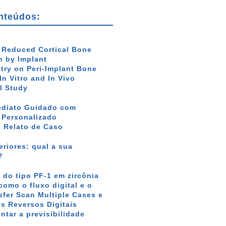
nteúdos:
f Reduced Cortical Bone
 by Implant
ry on Peri-Implant Bone
In Vitro and In Vivo
l Study
ediato Guidado com
r Personalizado
: Relato de Caso
riores: qual a sua
?
 do tipo PF-1 em zircônia
como o fluxo digital e o
sfer Scan Multiple Cases e
s Reversos Digitais
tar a previsibilidade