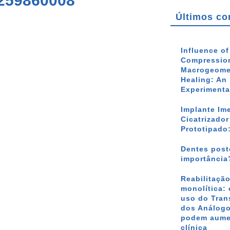
0259860008
Últimos co
Influence o
Compression
Macrogeomet
Healing: An 
Experimenta
Implante Im
Cicatrizado
Prototipado
Dentes poste
importância
Reabilitação
monolítica: 
uso do Tran
dos Análogo
podem aumen
clínica