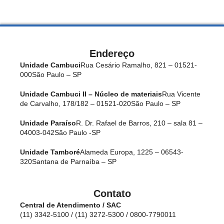
Endereço
Unidade Cambuci
Rua Cesário Ramalho, 821 – 01521-
000
São Paulo – SP
Unidade Cambuci II – Núcleo de materiais
Rua Vicente
de Carvalho, 178/182 – 01521-020
São Paulo – SP
Unidade Paraíso
R. Dr. Rafael de Barros, 210 – sala 81 –
04003-042
São Paulo -SP
Unidade Tamboré
Alameda Europa, 1225 – 06543-
320
Santana de Parnaíba – SP
Contato
Central de Atendimento / SAC
(11) 3342-5100 / (11) 3272-5300 / 0800-7790011