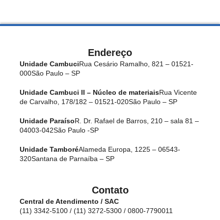
Endereço
Unidade Cambuci
Rua Cesário Ramalho, 821 – 01521-
000
São Paulo – SP
Unidade Cambuci II – Núcleo de materiais
Rua Vicente
de Carvalho, 178/182 – 01521-020
São Paulo – SP
Unidade Paraíso
R. Dr. Rafael de Barros, 210 – sala 81 –
04003-042
São Paulo -SP
Unidade Tamboré
Alameda Europa, 1225 – 06543-
320
Santana de Parnaíba – SP
Contato
Central de Atendimento / SAC
(11) 3342-5100 / (11) 3272-5300 / 0800-7790011