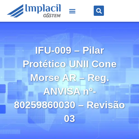
IFU-009 – Pilar
Protético UNII Cone
Morse AR – Reg.
ANVISA nº-
80259860030 – Revisão
03