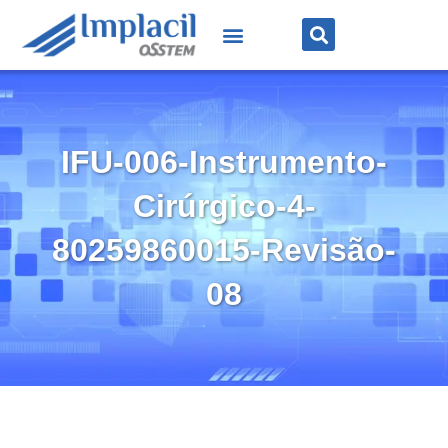
IFU-006-Instrumento-
Cirúrgico-4-
80259860015-Revisão-
08