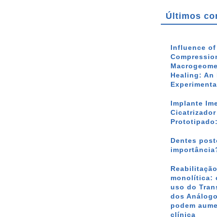
Últimos co
Influence o
Compression
Macrogeomet
Healing: An 
Experimenta
Implante Im
Cicatrizado
Prototipado
Dentes poste
importância
Reabilitação
monolítica: 
uso do Tran
dos Análogo
podem aumen
clínica