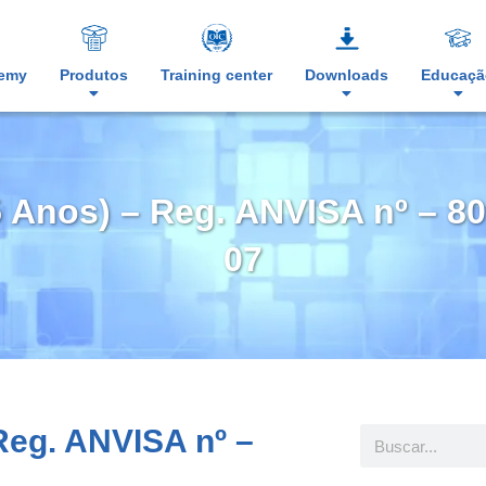
demy
Produtos
Training center
Downloads
Educaçã
5 Anos) – Reg. ANVISA nº – 
07
 Reg. ANVISA nº –