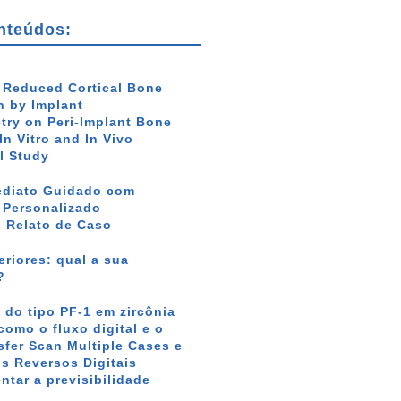
nteúdos:
f Reduced Cortical Bone
 by Implant
ry on Peri-Implant Bone
In Vitro and In Vivo
l Study
ediato Guidado com
r Personalizado
: Relato de Caso
riores: qual a sua
?
 do tipo PF-1 em zircônia
como o fluxo digital e o
sfer Scan Multiple Cases e
s Reversos Digitais
tar a previsibilidade