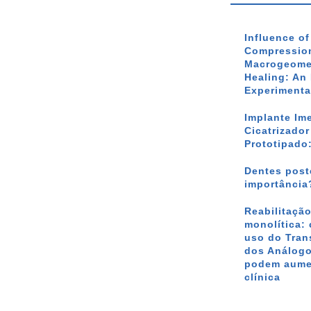
Influence o
Compression
Macrogeomet
Healing: An 
Experimenta
Implante Im
Cicatrizado
Prototipado
Dentes poste
importância
Reabilitação
monolítica: 
uso do Tran
dos Análogo
podem aumen
clínica