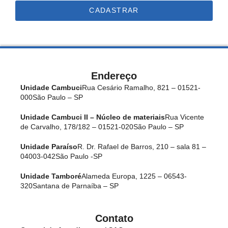
CADASTRAR
Endereço
Unidade Cambuci
Rua Cesário Ramalho, 821 – 01521-
000
São Paulo – SP
Unidade Cambuci II – Núcleo de materiais
Rua Vicente
de Carvalho, 178/182 – 01521-020
São Paulo – SP
Unidade Paraíso
R. Dr. Rafael de Barros, 210 – sala 81 –
04003-042
São Paulo -SP
Unidade Tamboré
Alameda Europa, 1225 – 06543-
320
Santana de Parnaíba – SP
Contato