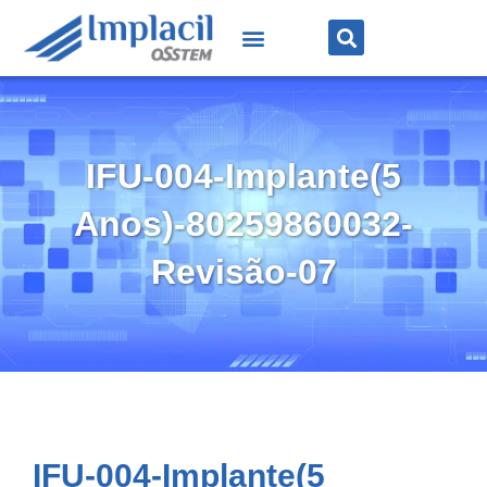
IFU-004-Implante(5
Anos)-80259860032-
Revisão-07
IFU-004-Implante(5