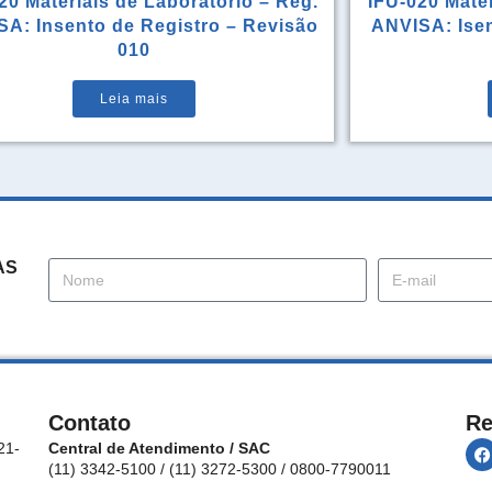
20 Materiais de Laboratório – Reg.
IFU-020 Mater
A: Insento de Registro – Revisão
ANVISA: Isen
010
Leia mais
AS
Contato
Re
21-
Central de Atendimento / SAC
(11) 3342-5100 / (11) 3272-5300 / 0800-7790011