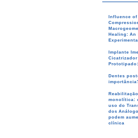
Influence o
Compression
Macrogeomet
Healing: An 
Experimenta
Implante Im
Cicatrizado
Prototipado
Dentes poste
importância
Reabilitação
monolítica: 
uso do Tran
dos Análogo
podem aumen
clínica