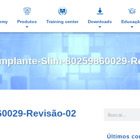
demy
Produtos
Training center
Downloads
Educaçã
Implante-Slim-80259860029-R
60029-Revisão-02
Últimos co