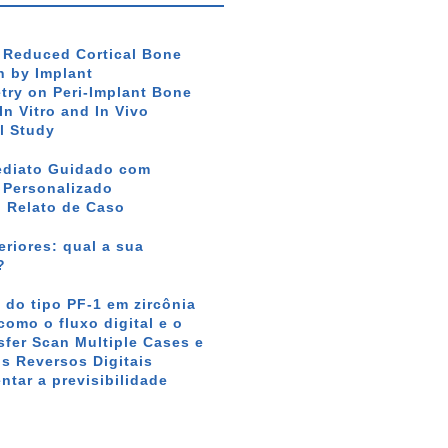
f Reduced Cortical Bone
 by Implant
ry on Peri-Implant Bone
In Vitro and In Vivo
l Study
ediato Guidado com
r Personalizado
: Relato de Caso
riores: qual a sua
?
 do tipo PF-1 em zircônia
como o fluxo digital e o
sfer Scan Multiple Cases e
s Reversos Digitais
tar a previsibilidade