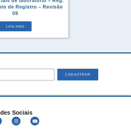
iais de laboratório – Reg.
to de Registro – Revisão
09
Leia mais
CADASTRAR
des Sociais