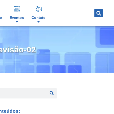
o
Eventos
Contato
evisão-02
nteúdos: