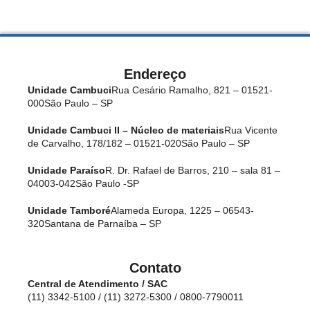
Endereço
Unidade Cambuci
Rua Cesário Ramalho, 821 – 01521-
000
São Paulo – SP
Unidade Cambuci II – Núcleo de materiais
Rua Vicente
de Carvalho, 178/182 – 01521-020
São Paulo – SP
Unidade Paraíso
R. Dr. Rafael de Barros, 210 – sala 81 –
04003-042
São Paulo -SP
Unidade Tamboré
Alameda Europa, 1225 – 06543-
320
Santana de Parnaíba – SP
Contato
Central de Atendimento / SAC
(11) 3342-5100 / (11) 3272-5300 / 0800-7790011