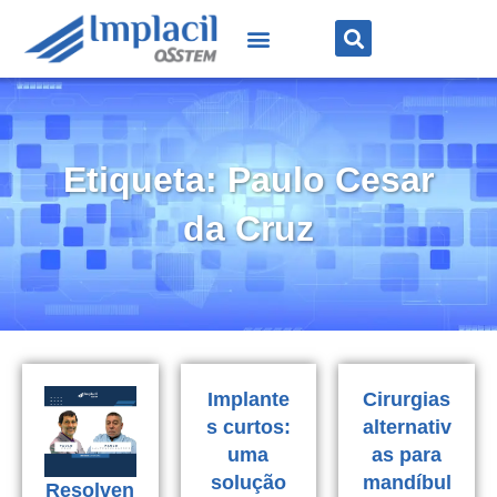
Etiqueta: Paulo Cesar
da Cruz
Implante
Cirurgias
s curtos:
alternativ
uma
as para
solução
mandíbul
Resolven