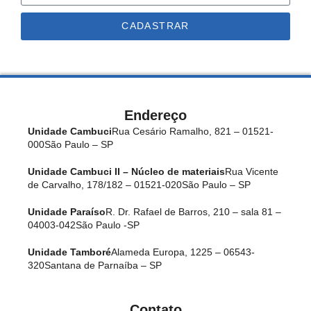
CADASTRAR
Endereço
Unidade Cambuci
Rua Cesário Ramalho, 821 – 01521-
000
São Paulo – SP
Unidade Cambuci II – Núcleo de materiais
Rua Vicente
de Carvalho, 178/182 – 01521-020
São Paulo – SP
Unidade Paraíso
R. Dr. Rafael de Barros, 210 – sala 81 –
04003-042
São Paulo -SP
Unidade Tamboré
Alameda Europa, 1225 – 06543-
320
Santana de Parnaíba – SP
Contato