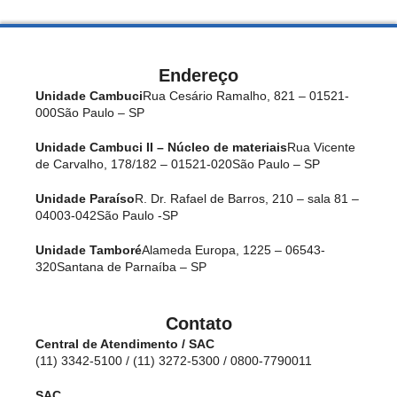
Endereço
Unidade Cambuci
Rua Cesário Ramalho, 821 – 01521-
000
São Paulo – SP
Unidade Cambuci II – Núcleo de materiais
Rua Vicente
de Carvalho, 178/182 – 01521-020
São Paulo – SP
Unidade Paraíso
R. Dr. Rafael de Barros, 210 – sala 81 –
04003-042
São Paulo -SP
Unidade Tamboré
Alameda Europa, 1225 – 06543-
320
Santana de Parnaíba – SP
Contato
Central de Atendimento / SAC
(11) 3342-5100 / (11) 3272-5300 / 0800-7790011
SAC