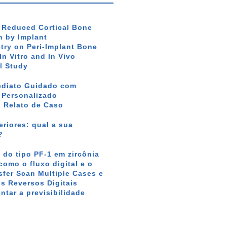
f Reduced Cortical Bone
 by Implant
ry on Peri-Implant Bone
In Vitro and In Vivo
l Study
ediato Guidado com
r Personalizado
: Relato de Caso
riores: qual a sua
?
 do tipo PF-1 em zircônia
como o fluxo digital e o
sfer Scan Multiple Cases e
s Reversos Digitais
tar a previsibilidade