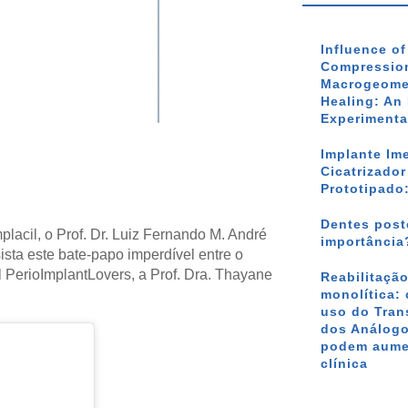
Influence o
Compression
Macrogeomet
Healing: An 
Experimenta
Implante Im
Cicatrizado
Prototipado
Dentes poste
lacil, o Prof. Dr. Luiz Fernando M. André
importância
ista este bate-papo imperdível entre o
al PerioImplantLovers, a Prof. Dra. Thayane
Reabilitação
monolítica: 
uso do Tran
dos Análogo
podem aumen
clínica