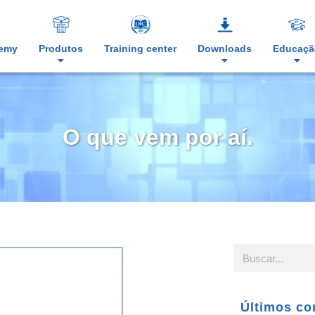
demy
Produtos
Training center
Downloads
Educaçã
O que vem por aí.
Últimos co