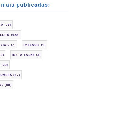
 mais publicadas:
CO
(78)
SELHO
(428)
CIAIS
(7)
IMPLACIL
(1)
(9)
INSTA TALKS
(3)
L
(20)
LOVERS
(27)
OS
(80)