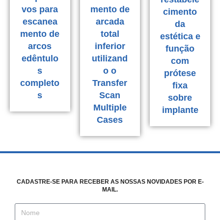
vos para
mento de
cimento
escanea
arcada
da
mento de
total
estética e
arcos
inferior
função
edêntulo
utilizand
com
s
o o
prótese
completo
Transfer
fixa
s
Scan
sobre
Multiple
implante
Cases
CADASTRE-SE PARA RECEBER AS NOSSAS NOVIDADES POR E-
MAIL.