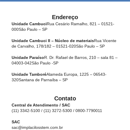
Endereço
Unidade Cambuci
Rua Cesário Ramalho, 821 – 01521-
000
São Paulo – SP
Unidade Cambuci II – Núcleo de materiais
Rua Vicente
de Carvalho, 178/182 – 01521-020
São Paulo – SP
Unidade Paraíso
R. Dr. Rafael de Barros, 210 – sala 81 –
04003-042
São Paulo -SP
Unidade Tamboré
Alameda Europa, 1225 – 06543-
320
Santana de Parnaíba – SP
Contato
Central de Atendimento / SAC
(11) 3342-5100 / (11) 3272-5300 / 0800-7790011
SAC
sac@implacilosstem.com.br