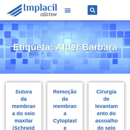
Etiqueta: Alber Barbara
Sutura
Remoção
Cirurgia
da
da
de
membran
membran
levantam
a do seio
a
ento do
maxilar
Cytoplast
assoalho
(Schneid
e
do seio