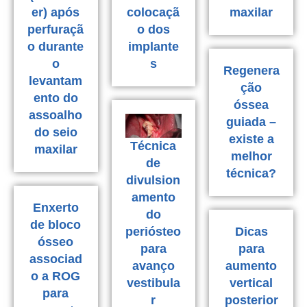
er) após
colocaçã
maxilar
perfuraçã
o dos
o durante
implante
o
s
Regenera
levantam
ção
ento do
óssea
assoalho
guiada –
do seio
existe a
Técnica
maxilar
melhor
de
técnica?
divulsion
amento
Enxerto
do
de bloco
Dicas
periósteo
ósseo
para
para
associad
aumento
avanço
o a ROG
vertical
vestibula
para
posterior
r