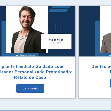
mplante Imediato Guidado com
Dentes po
rizador Personalizado Prototipado:
Relato de Caso
Leia mais