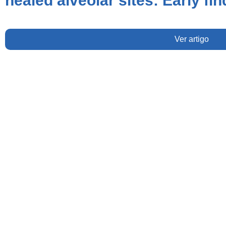
healed alveolar sites: Early fi
Ver artigo