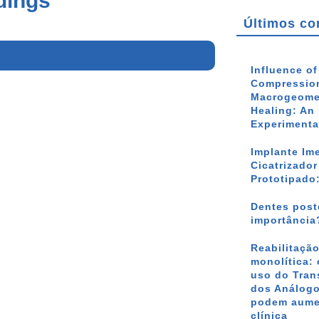
ndings
Últimos co
Influence o
Compression
Macrogeomet
Healing: An 
Experimenta
Implante Im
Cicatrizado
Prototipado
Dentes poste
importância
Reabilitação
monolítica: 
uso do Tran
dos Análogo
podem aumen
clínica