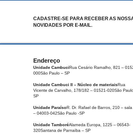
CADASTRE-SE PARA RECEBER AS NOSS
NOVIDADES POR E-MAIL.
Endereço
Unidade Cambuci
Rua Cesário Ramalho, 821 – 015
000
São Paulo – SP
Unidade Cambuci II – Núcleo de materiais
Rua
Vicente de Carvalho, 178/182 – 01521-020
São Paulo
SP
Unidade Paraíso
R. Dr. Rafael de Barros, 210 – sala
– 04003-042
São Paulo -SP
Unidade Tamboré
Alameda Europa, 1225 – 06543-
320
Santana de Parnaíba – SP