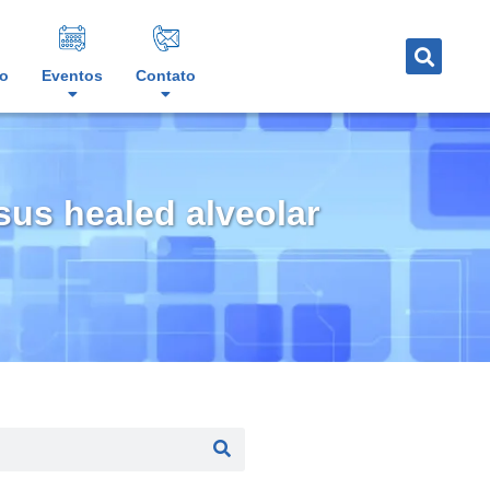
o
Eventos
Contato
rsus healed alveolar