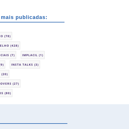
 mais publicadas:
CO
(78)
SELHO
(428)
CIAIS
(7)
IMPLACIL
(1)
(9)
INSTA TALKS
(3)
L
(20)
LOVERS
(27)
OS
(80)