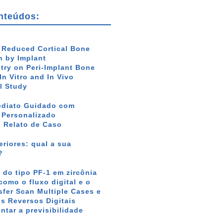
nteúdos:
f Reduced Cortical Bone
 by Implant
ry on Peri-Implant Bone
In Vitro and In Vivo
l Study
ediato Guidado com
r Personalizado
: Relato de Caso
riores: qual a sua
?
 do tipo PF-1 em zircônia
como o fluxo digital e o
sfer Scan Multiple Cases e
s Reversos Digitais
tar a previsibilidade