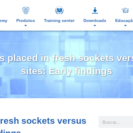
demy
Produtos
Training center
Downloads
Educaçã
ts placed in fresh sockets ve
sites: Early findings
 fresh sockets versus