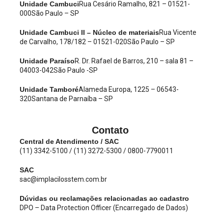
Unidade Cambuci
Rua Cesário Ramalho, 821 – 01521-
000
São Paulo – SP
Unidade Cambuci II – Núcleo de materiais
Rua Vicente
de Carvalho, 178/182 – 01521-020
São Paulo – SP
Unidade Paraíso
R. Dr. Rafael de Barros, 210 – sala 81 –
04003-042
São Paulo -SP
Unidade Tamboré
Alameda Europa, 1225 – 06543-
320
Santana de Parnaíba – SP
Contato
Central de Atendimento / SAC
(11) 3342-5100 / (11) 3272-5300 / 0800-7790011
SAC
sac@implacilosstem.com.br
Dúvidas ou reclamações relacionadas ao cadastro
DPO – Data Protection Officer (Encarregado de Dados)