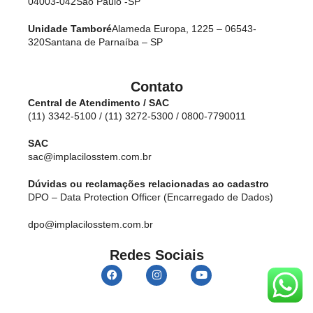
04003-042
São Paulo -SP
Unidade Tamboré
Alameda Europa, 1225 – 06543-
320
Santana de Parnaíba – SP
Contato
Central de Atendimento / SAC
(11) 3342-5100 / (11) 3272-5300 / 0800-7790011
SAC
sac@implacilosstem.com.br
Dúvidas ou reclamações relacionadas ao cadastro
DPO – Data Protection Officer (Encarregado de Dados)
dpo@implacilosstem.com.br
Redes Sociais