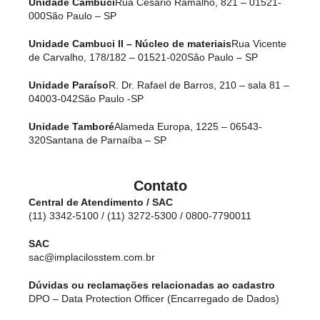
Unidade Cambuci
Rua Cesário Ramalho, 821 – 01521-
000
São Paulo – SP
Unidade Cambuci II – Núcleo de materiais
Rua Vicente
de Carvalho, 178/182 – 01521-020
São Paulo – SP
Unidade Paraíso
R. Dr. Rafael de Barros, 210 – sala 81 –
04003-042
São Paulo -SP
Unidade Tamboré
Alameda Europa, 1225 – 06543-
320
Santana de Parnaíba – SP
Contato
Central de Atendimento / SAC
(11) 3342-5100 / (11) 3272-5300 / 0800-7790011
SAC
sac@implacilosstem.com.br
Dúvidas ou reclamações relacionadas ao cadastro
DPO – Data Protection Officer (Encarregado de Dados)