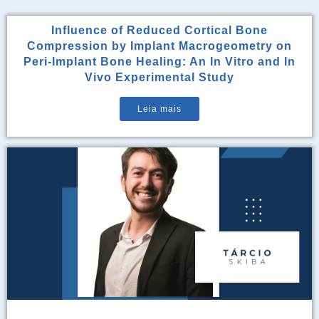
Influence of Reduced Cortical Bone
Compression by Implant Macrogeometry on
Peri-Implant Bone Healing: An In Vitro and In
Vivo Experimental Study
Leia mais