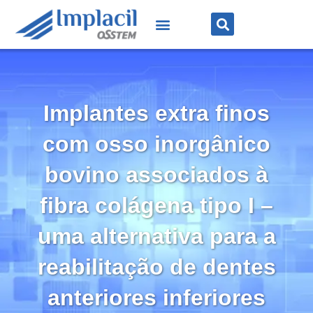
Implantes extra finos
com osso inorgânico
bovino associados à
fibra colágena tipo I –
uma alternativa para a
reabilitação de dentes
anteriores inferiores