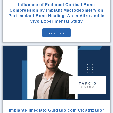
Influence of Reduced Cortical Bone
Compression by Implant Macrogeometry on
Peri-Implant Bone Healing: An In Vitro and In
Vivo Experimental Study
Leia mais
Implante Imediato Guidado com Cicatrizador