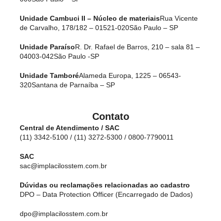
Unidade Cambuci II – Núcleo de materiais
Rua Vicente
de Carvalho, 178/182 – 01521-020
São Paulo – SP
Unidade Paraíso
R. Dr. Rafael de Barros, 210 – sala 81 –
04003-042
São Paulo -SP
Unidade Tamboré
Alameda Europa, 1225 – 06543-
320
Santana de Parnaíba – SP
Contato
Central de Atendimento / SAC
(11) 3342-5100 / (11) 3272-5300 / 0800-7790011
SAC
sac@implacilosstem.com.br
Dúvidas ou reclamações relacionadas ao cadastro
DPO – Data Protection Officer (Encarregado de Dados)
dpo@implacilosstem.com.br