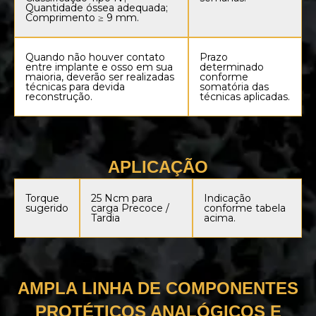
Quantidade óssea adequada;
Comprimento ≥ 9 mm.
Quando não houver contato
Prazo
entre implante e osso em sua
determinado
maioria, deverão ser realizadas
conforme
técnicas para devida
somatória das
reconstrução.
técnicas aplicadas.
APLICAÇÃO
Torque
25 Ncm para
Indicação
sugerido
carga Precoce /
conforme tabela
Tardia
acima.
AMPLA LINHA DE COMPONENTES
PROTÉTICOS ANALÓGICOS E