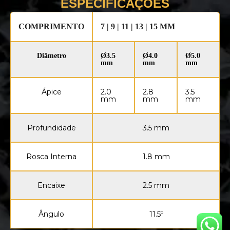
ESPECIFICAÇÕES
COMPRIMENTO
7 | 9 | 11 | 13 | 15 MM
Diâmetro
Ø3.5
Ø4.0
Ø5.0
mm
mm
mm
Ápice
2.0
2.8
3.5
mm
mm
mm
Profundidade
3.5 mm
Rosca Interna
1.8 mm
Encaixe
2.5 mm
Ângulo
11.5º