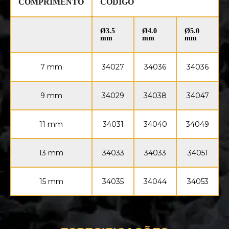
COMPRIMENTO
CÓDIGO
Ø3.5
Ø4.0
Ø5.0
mm
mm
mm
7 mm
34027
34036
34036
9 mm
34029
34038
34047
11 mm
34031
34040
34049
13 mm
34033
34033
34051
15 mm
34035
34044
34053