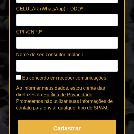
CELULAR (WhatsApp) + DDD*
CPF/CNPJ*
Nome do seu consultor Implacil
Eu concordo em receber comunicações.
Ao informar meus dados, estou ciente das
diretrizes da
Política de Privacidade
.
Prometemos não utilizar suas informações de
contato para enviar qualquer tipo de SPAM.
Cadastrar