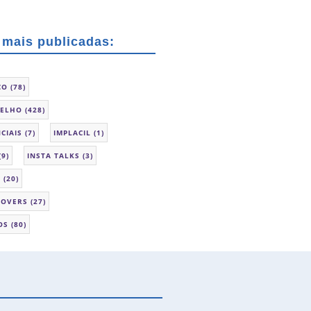
 mais publicadas:
CO
(78)
SELHO
(428)
CIAIS
(7)
IMPLACIL
(1)
(9)
INSTA TALKS
(3)
L
(20)
LOVERS
(27)
OS
(80)