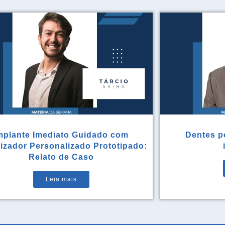
mplante Imediato Guidado com
Dentes po
rizador Personalizado Prototipado:
Relato de Caso
Leia mais