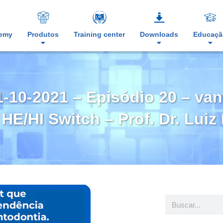
demy
Produtos
Training center
Downloads
Educaçã
21-10-2021 – Episódio 20 – va
HE/HI Switch – Prof. Dr. Lui