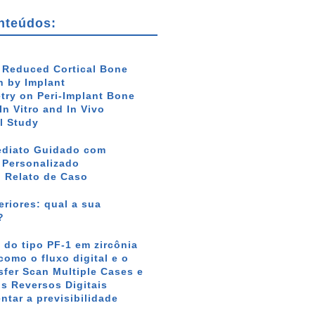
nteúdos:
f Reduced Cortical Bone
 by Implant
ry on Peri-Implant Bone
In Vitro and In Vivo
l Study
ediato Guidado com
r Personalizado
: Relato de Caso
riores: qual a sua
?
 do tipo PF-1 em zircônia
como o fluxo digital e o
sfer Scan Multiple Cases e
s Reversos Digitais
tar a previsibilidade