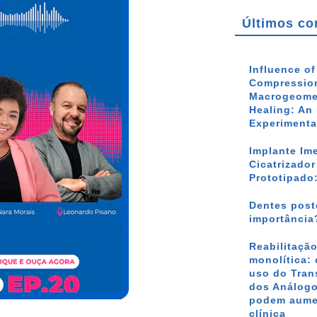
Últimos co
Influence o
Compression
Macrogeomet
Healing: An 
Experimenta
Implante Im
Cicatrizado
Prototipado
Dentes poste
importância
Reabilitação
monolítica: 
uso do Tran
dos Análogo
podem aumen
clínica