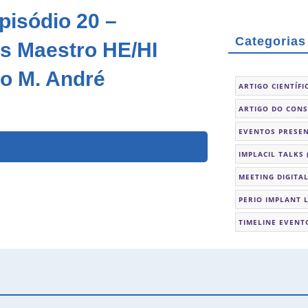
Episódio 20 –
Categorias
es Maestro HE/HI
do M. André
ARTIGO CIENTÍFI
ARTIGO DO CON
EVENTOS PRESEN
IMPLACIL TALKS
MEETING DIGITA
PERIO IMPLANT 
TIMELINE EVENT