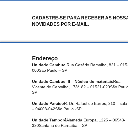
CADASTRE-SE PARA RECEBER AS NOSS
NOVIDADES POR E-MAIL.
Endereço
Unidade Cambuci
Rua Cesário Ramalho, 821 – 015
000
São Paulo – SP
Unidade Cambuci II – Núcleo de materiais
Rua
Vicente de Carvalho, 178/182 – 01521-020
São Paulo
SP
Unidade Paraíso
R. Dr. Rafael de Barros, 210 – sala
– 04003-042
São Paulo -SP
Unidade Tamboré
Alameda Europa, 1225 – 06543-
320
Santana de Parnaíba – SP