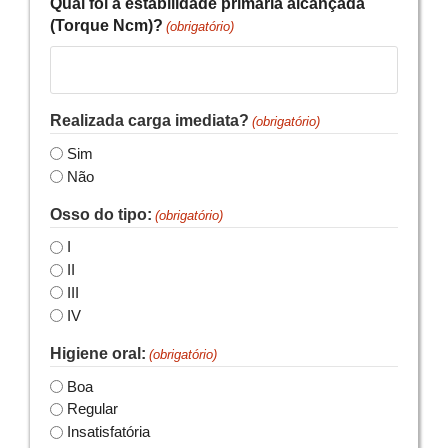
Qual foi a estabilidade primária alcançada
(Torque Ncm)?
(obrigatório)
Realizada carga imediata?
(obrigatório)
Sim
Não
Osso do tipo:
(obrigatório)
I
II
III
IV
Higiene oral:
(obrigatório)
Boa
Regular
Insatisfatória