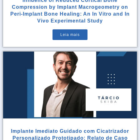
Influence of Reduced Cortical Bone
Compression by Implant Macrogeometry on
Peri-Implant Bone Healing: An In Vitro and In
Vivo Experimental Study
Leia mais
Implante Imediato Guidado com Cicatrizador
Personalizado Prototipado: Relato de Caso