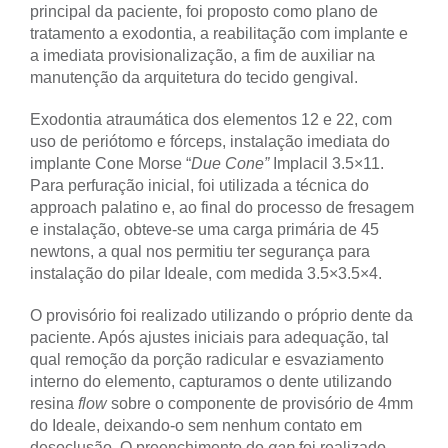
principal da paciente, foi proposto como plano de
tratamento a exodontia, a reabilitação com implante e
a imediata provisionalização, a fim de auxiliar na
manutenção da arquitetura do tecido gengival.
Exodontia atraumática dos elementos 12 e 22, com
uso de periótomo e fórceps, instalação imediata do
implante Cone Morse “
Due Cone”
Implacil 3.5×11.
Para perfuração inicial, foi utilizada a técnica do
approach palatino e, ao final do processo de fresagem
e instalação, obteve-se uma carga primária de 45
newtons, a qual nos permitiu ter segurança para
instalação do pilar Ideale, com medida 3.5×3.5×4.
O provisório foi realizado utilizando o próprio dente da
paciente. Após ajustes iniciais para adequação, tal
qual remoção da porção radicular e esvaziamento
interno do elemento, capturamos o dente utilizando
resina
flow
sobre o componente de provisório de 4mm
do Ideale, deixando-o sem nenhum contato em
desoclusão. O preenchimento do
gap
foi realizado