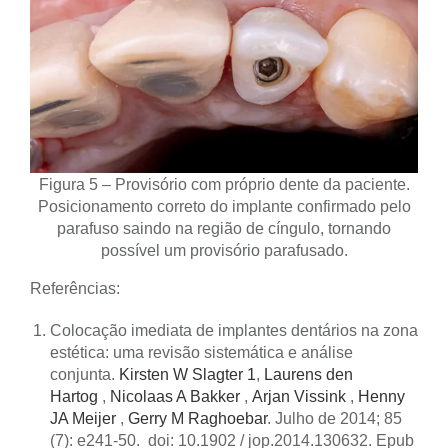
Figura 5 – Provisório com próprio dente da paciente.
Posicionamento correto do implante confirmado pelo
parafuso saindo na região de cíngulo, tornando
possível um provisório parafusado.
Referências:
Colocação imediata de implantes dentários na zona
estética: uma revisão sistemática e análise
conjunta.
Kirsten W Slagter
1
,
Laurens den
Hartog
,
Nicolaas A Bakker
,
Arjan Vissink
,
Henny
JA Meijer
,
Gerry M Raghoebar
. Julho de 2014; 85
(7): e241-50. doi: 10.1902 / jop.2014.130632. Epub