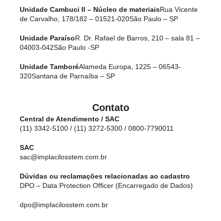
Unidade Cambuci II – Núcleo de materiais
Rua Vicente
de Carvalho, 178/182 – 01521-020
São Paulo – SP
Unidade Paraíso
R. Dr. Rafael de Barros, 210 – sala 81 –
04003-042
São Paulo -SP
Unidade Tamboré
Alameda Europa, 1225 – 06543-
320
Santana de Parnaíba – SP
Contato
Central de Atendimento / SAC
(11) 3342-5100 / (11) 3272-5300 / 0800-7790011
SAC
sac@implacilosstem.com.br
Dúvidas ou reclamações relacionadas ao cadastro
DPO – Data Protection Officer (Encarregado de Dados)
dpo@implacilosstem.com.br