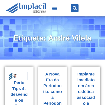
Etiqueta: André Vilela
A Nova
Implante
Era da
imediato
Perio
Periodon
em área
Tips 4:
tia: como
estética
desvend
a
associad
e os
Periodon
o a