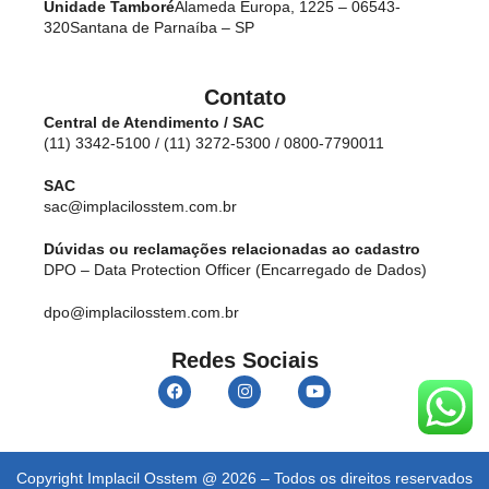
Unidade Tamboré
Alameda Europa, 1225 – 06543-
320
Santana de Parnaíba – SP
Contato
Central de Atendimento / SAC
(11) 3342-5100 / (11) 3272-5300 / 0800-7790011
SAC
sac@implacilosstem.com.br
Dúvidas ou reclamações relacionadas ao cadastro
DPO – Data Protection Officer (Encarregado de Dados)
dpo@implacilosstem.com.br
Redes Sociais
Copyright Implacil Osstem @ 2026 – Todos os direitos reservados