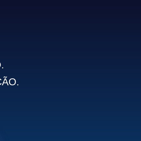
.
ÇÃO.