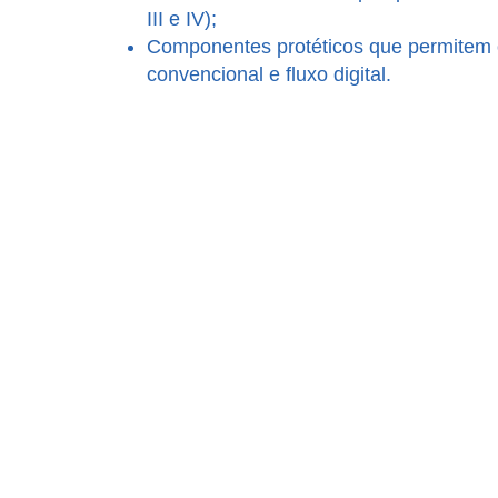
III e IV);
Componentes protéticos que permitem o
convencional e fluxo digital.
Códigos
Comprimento
10 mm
11.5 mm
13 mm