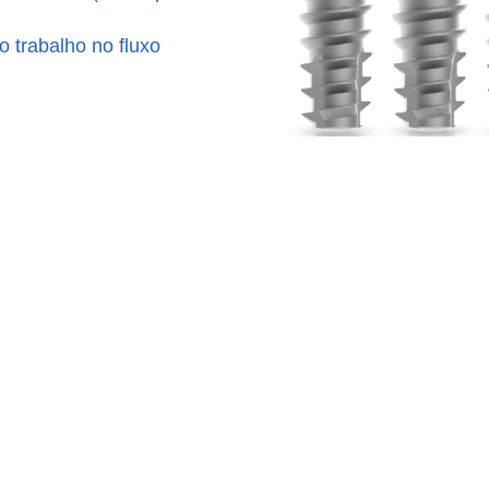
 trabalho no fluxo
Es
Código
Ø 3.0 mm
Comprimento
34371
Diâmetro
34341
Ápice
34343
Profundidade