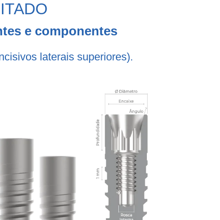
MITADO
antes e componentes
cisivos laterais superiores).