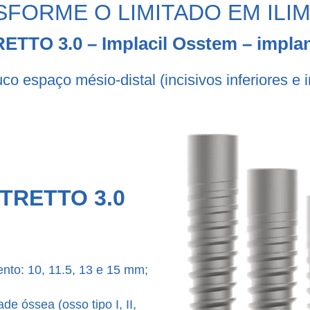
FORME O LIMITADO EM ILI
ETTO 3.0 – Implacil Osstem – impl
co espaço mésio-distal (incisivos inferiores e in
TRETTO 3.0
nto: 10, 11.5, 13 e 15 mm;
e óssea (osso tipo I, II,